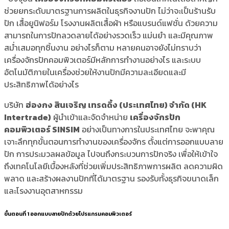
ช่วยยกระดับมาตรฐานการผลิตในธุรกิจงานปัก ไม่ว่าจะเป็นร้านรับ
ปัก เสื้อยูนิฟอร์ม โรงงานผลิตเสื้อผ้า หรือแบรนด์แฟชั่น ด้วยความ
สามารถในการปักลวดลายได้อย่างรวดเร็ว แม่นยำ และมีคุณภาพ
สม่ำเสมอทุกชิ้นงาน อย่างไรก็ตาม หลายคนอาจยังไม่ทราบว่า
เครื่องจักรปักคอมพิวเตอร์มีหลักการทำงานอย่างไร และระบบ
อัตโนมัติภายในเครื่องช่วยให้งานปักมีความละเอียดและมี
ประสิทธิภาพได้อย่างไร
บริษัท
ฮ่องกง สินเจริญ เทรดดิ้ง (ประเทศไทย) จำกัด (HK
Intertrade)
ผู้นำเข้าและจัดจำหน่าย
เครื่องจักรปัก
คอมพิวเตอร์ SINSIM
อย่างเป็นทางการในประเทศไทย จะพาคุณ
เจาะลึกทุกขั้นตอนการทำงานของเครื่องจักร ตั้งแต่การออกแบบลาย
ปัก การประมวลผลข้อมูล ไปจนถึงกระบวนการปักจริง เพื่อให้เข้าใจ
ถึงเทคโนโลยีเบื้องหลังที่ช่วยเพิ่มประสิทธิภาพการผลิต ลดความผิด
พลาด และสร้างผลงานปักที่ได้มาตรฐาน รองรับทั้งธุรกิจขนาดเล็ก
และโรงงานอุตสาหกรรม
ขั้นตอนที่ 1 ออกแบบลายปักด้วยโปรแกรมคอมพิวเตอร์