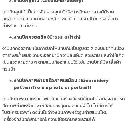
งานปักลูกไม้ (Lace Embroidery)
งานปักลูกไม้ เป็นการปักลายลูกไม้หรือการปักลวดลายที่มีราย
ละเอียดมาก ๆ บนผ้าหลายชนิด เช่น ผ้าคลุม ผ้าปูโต๊ะ หรือเสื้อผ้า
สำหรับงานแต่งงาน
งานปักครอสติช (Cross-stitch)
งานปักครอสติช เป็นการปักไหมทับกันเป็นรูปตัว X ลงบนผ้าที่มีช่อง
ตารางสม่ำเสมอ งานจะออกมามีความละเอียด สวยงาม และทำให้เกิด
เป็นลวดลายต่าง ๆ ตามแบบที่ออกแบบไว้ เช่น งานปักฝีมือ เสื้อผ้า
กระเป๋า
งานปักภาพถ่ายหรือภาพเสมือน ( Embroidery
pattern from a photo or portrait)
งานปักภาพถ่ายหรือภาพเสมือน เครื่องจักรที่มีเทคโนโลยีสูงสามารถ
ปักภาพถ่ายหรือภาพเหมือนของบุคคลลงบนผ้าได้ โดยการใช้
โปรแกรมเฉพาะ ดังนั้นไม่ว่าจะเป็นภาพหรือรูปถ่ายแบบไหน
เครื่องจักรปักก็สามารถปักงานให้ออกมาสวยงามได้