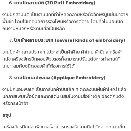
งานปักสามมิติ (3D Puff Embroidery)
งานปักสามมิติ เป็นงานปักที่ทำให้ลวดลายหรือตัวอักษรนูนขึ้นมาจาก
พื้นผ้า โดยใช้เทคนิคการรองโฟมหรือการตีลาย โดยทั่วไปนิยมปัก
กับงานหมวกหรืองานเสื้อเป็นหลัก
ปักผ้าหลายประเภท
(several kinds of embroidery)
งานปักผ้าหลายประเภท ไม่ว่าจะเป็นผ้าฝ้าย ผ้าไหม ผ้ายีนส์ หรือผ้า
หนัง เครื่องจักรปักคอมพิวเตอร์ก็สามารถปรับแต่งการทำงานให้
เหมาะสมกับชนิดของผ้าที่ต้องการใช้ได้
งานปักแอปพลิเค (Applique Embroidery)
งานปักแอปพลิเค
เป็นการปักผ้าชิ้นเล็ก ๆ ติดลงบนผืนผ้าใหญ่ แล้ว
ปักลายเพิ่มเพื่อยึดและตกแต่ง นิยมในงานเสื้อผ้าเด็ก ของตกแต่ง
หรือกระเป๋าผ้า
สรุป
เครื่องจักรปักคอมพิวเตอร์สามารถรองรับงานปักได้หลากหลายขึ้น