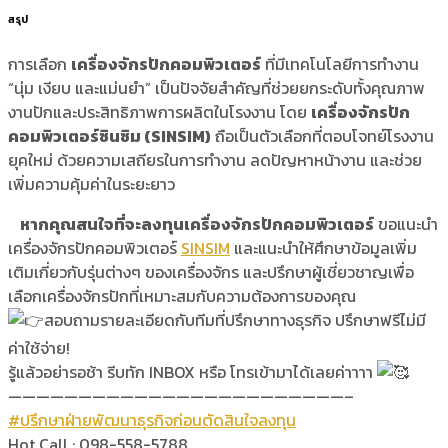
สรุป
การเลือก
เครื่องจักรปักคอมพิวเตอร์
ที่มีเทคโนโลยีการทำงาน
“นุ่ม เงียบ และแม่นยำ” เป็นปัจจัยสำคัญที่ช่วยยกระดับทั้งคุณภาพ
งานปักและประสิทธิภาพการผลิตในโรงงาน โดย
เครื่องจักรปัก
คอมพิวเตอร์ซินซิม (SINSIM)
ถือเป็นตัวเลือกที่ตอบโจทย์โรงงาน
ยุคใหม่ ด้วยความเสถียรในการทำงาน ลดปัญหาหน้างาน และช่วย
เพิ่มความคุ้มค่าในระยะยาว
หากคุณสนใจที่จะลงทุนเครื่องจักรปักคอมพิวเตอร์
ขอแนะนำ
เครื่องจักรปักคอมพิวเตอร์
SINSIM
และแนะนำให้ศึกษาข้อมูลเพิ่ม
เติมเกี่ยวกับรุ่นต่างๆ ของเครื่องจักร และปรึกษาผู้เชี่ยวชาญเพื่อ
เลือกเครื่องจักรปักที่เหมาะสมกับความต้องการของคุณ
สอบถามรายละเอียดกับทีมที่ปรึกษาทางธุรกิจ ปรึกษาฟรีไม่มี
ค่าใช้จ่าย!
รู้แล้วอย่ารอช้า รีบทัก INBOX หรือ โทรเข้ามาได้เลยค่าาาา
————————————————————————–
#ปรึกษาฝ่ายพัฒนาธุรกิจก่อนตัดสินใจลงทุน
Hot Call : 098-558-5788