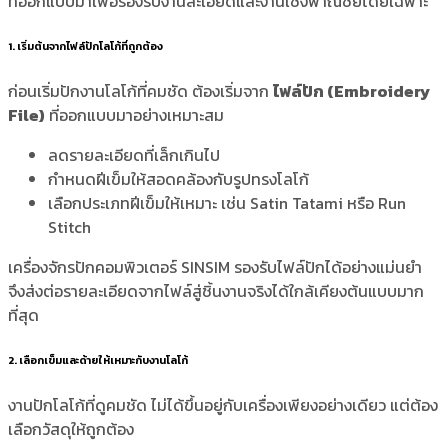
ที่ออกแบบมาเพื่อรองรับงานละเอียดและงานเชิงพาณิชย์โดยเฉพาะ
1. เริ่มต้นจากไฟล์ปักโลโก้ที่ถูกต้อง
ก่อนเริ่มปักงานโลโก้ที่คมชัด ต้องเริ่มจาก
ไฟล์ปัก (Embroidery
File)
ที่ออกแบบมาอย่างเหมาะสม
ลดรายละเอียดที่เล็กเกินไป
กำหนดฝีเข็มให้สอดคล้องกับรูปทรงโลโก้
เลือกประเภทฝีเข็มให้เหมาะ เช่น Satin Tatami หรือ Run
Stitch
เครื่องจักรปักคอมพิวเตอร์ SINSIM รองรับไฟล์ปักได้อย่างแม่นยำ
จึงส่งต่อรายละเอียดจากไฟล์สู่ชิ้นงานจริงได้ใกล้เคียงต้นแบบมาก
ที่สุด
2. เลือกเข็มและด้ายให้เหมาะกับงานโลโก้
งานปักโลโก้ที่ดูคมชัด ไม่ได้ขึ้นอยู่กับเครื่องเพียงอย่างเดียว แต่ต้อง
เลือกวัสดุให้ถูกต้อง