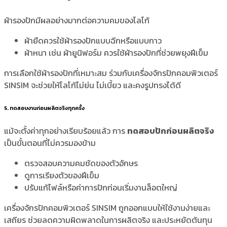
ผ้ารองปักมีผลอย่างมากต่อความคมของโลโก้
ผ้ายืดควรใช้ผ้ารองปักแบบฉีกหรือแบบกาว
ผ้าหนา เช่น ผ้ายูนิฟอร์ม ควรใช้ผ้ารองปักที่ช่วยพยุงฝีเข็ม
การเลือกใช้ผ้ารองปักที่เหมาะสม ร่วมกับเครื่องจักรปักคอมพิวเตอร์
SINSIM จะช่วยให้โลโก้ไม่ย่น ไม่เบี้ยว และคงรูปทรงได้ดี
5. ทดสอบงานก่อนผลิตจริงทุกครั้ง
แม้จะตั้งค่าทุกอย่างเรียบร้อยแล้ว การ
ทดสอบปักก่อนผลิตจริง
เป็นขั้นตอนที่ไม่ควรมองข้าม
ตรวจสอบความคมชัดของตัวอักษร
ดูการเรียงตัวของฝีเข็ม
ปรับแก้ไฟล์หรือค่าการปักก่อนเริ่มงานล็อตใหญ่
เครื่องจักรปักคอมพิวเตอร์ SINSIM ถูกออกแบบให้ใช้งานง่ายและ
เสถียร ช่วยลดความผิดพลาดในการผลิตจริง และประหยัดต้นทุน