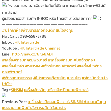
สอบถามรายละเอียดกับทีมที่ปรึกษาทางธุรกิจ ปรึกษาฟรีไม่มี
ค่าใช้จ่าย!
รู้แล้วอย่ารอช้า รีบทัก INBOX หรือ โทรเข้ามาได้เลยค่าาาา
————————————————————————–
#ปรึกษาฝ่ายพัฒนาธุรกิจก่อนตัดสินใจลงทุน
Hot Call : 098-558-5788
Inbox :
HK Intertrade
Youtube :
HK Intertrade Channel
Line :
http://nav.cx/8Ke8ADT
#เครื่องจักรปักคอมพิวเตอร์
#เครื่องจักรปัก
#ปักจักรคอม
#เครื่องปักผ้า
#SINSIM
#จักรปักคอมพิวเตอร์
#เครื่องปักจักร
คอมพิวเตอร์
#จักรอุตสาหกรรม
#โปรแกรมตีลายปัก
#งานปัก
#จักรปักทำอะไร
ได้บ้าง
Tags:
SINSIM
เครื่องจักรปัก
เครื่องจักรปักคอมพิวเตอร์
Previous Post
เครื่องจักรปักคอมพิวเตอร์ SINSIM ช่วยลดต้นทุน
แรงงานและเพิ่มกำลังการผลิตได้อย่างไร