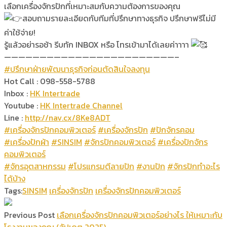
เลือกเครื่องจักรปักที่เหมาะสมกับความต้องการของคุณ
สอบถามรายละเอียดกับทีมที่ปรึกษาทางธุรกิจ ปรึกษาฟรีไม่มี
ค่าใช้จ่าย!
รู้แล้วอย่ารอช้า รีบทัก INBOX หรือ โทรเข้ามาได้เลยค่าาาา
————————————————————————–
#ปรึกษาฝ่ายพัฒนาธุรกิจก่อนตัดสินใจลงทุน
Hot Call : 098-558-5788
Inbox :
HK Intertrade
Youtube :
HK Intertrade Channel
Line :
http://nav.cx/8Ke8ADT
#เครื่องจักรปักคอมพิวเตอร์
#เครื่องจักรปัก
#ปักจักรคอม
#เครื่องปักผ้า
#SINSIM
#จักรปักคอมพิวเตอร์
#เครื่องปักจักร
คอมพิวเตอร์
#จักรอุตสาหกรรม
#โปรแกรมตีลายปัก
#งานปัก
#จักรปักทำอะไร
ได้บ้าง
Tags:
SINSIM
เครื่องจักรปัก
เครื่องจักรปักคอมพิวเตอร์
Previous Post
เลือกเครื่องจักรปักคอมพิวเตอร์อย่างไร ให้เหมาะกับ