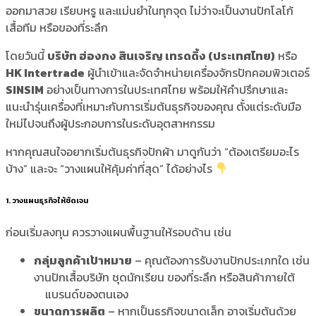
ออกมาสวย เรียบหรู และแม่นยำในทุกจุด ไม่ว่าจะเป็นงานปักโลโก้
เสื้อทีม หรือของที่ระลึก
โดยวันนี้
บริษัท ฮ่องกง สินเจริญ เทรดดิ้ง (ประเทศไทย)
หรือ
HK Intertrade
ผู้นำเข้าและจัดจำหน่ายเครื่องจักรปักคอมพิวเตอร์
SINSIM
อย่างเป็นทางการในประเทศไทย พร้อมให้คำปรึกษาและ
แนะนำรุ่นเครื่องที่เหมาะกับการเริ่มต้นธุรกิจของคุณ ตั้งแต่ระดับมือ
ใหม่ไปจนถึงผู้ประกอบการในระดับอุตสาหกรรม
หากคุณสนใจอยากเริ่มต้นธุรกิจปักผ้า มาดูกันว่า “ต้องเตรียมอะไร
บ้าง” และจะ “วางแผนให้คุ้มค่าที่สุด” ได้อย่างไร
1. วางแผนธุรกิจให้ชัดเจน
ก่อนเริ่มลงทุน ควรวางแผนพื้นฐานให้รอบด้าน เช่น
กลุ่มลูกค้าเป้าหมาย
– คุณต้องการรับงานปักประเภทใด เช่น
งานปักเสื้อบริษัท ชุดนักเรียน ของที่ระลึก หรือสินค้าภายใต้
แบรนด์ของตนเอง
ขนาดการผลิต
– หากเป็นธุรกิจขนาดเล็ก อาจเริ่มต้นด้วย